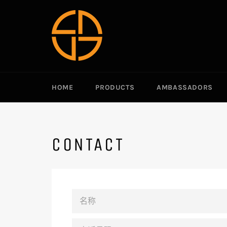
跳
到
内
容
HOME
PRODUCTS
AMBASSADORS
CONTACT
名
称
电