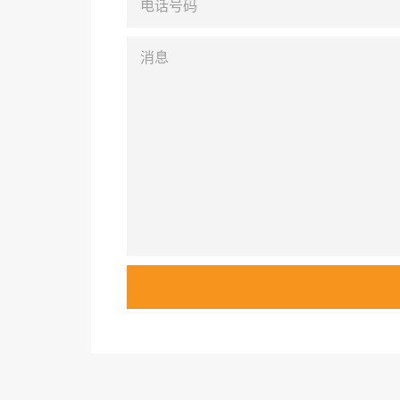
话
号
码
消
息